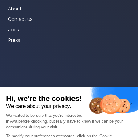
About
Contact us
Jobs
Press
© Ava 2025
Hi, we're the cookies!
Privacy
We care about your privacy.
We waited to be sure that you're interested
Terms
in Ava before knocking, but really
have
to know if we can be your
companions during your visit.
To modify your preferences afterwards, click on the 'Cookie