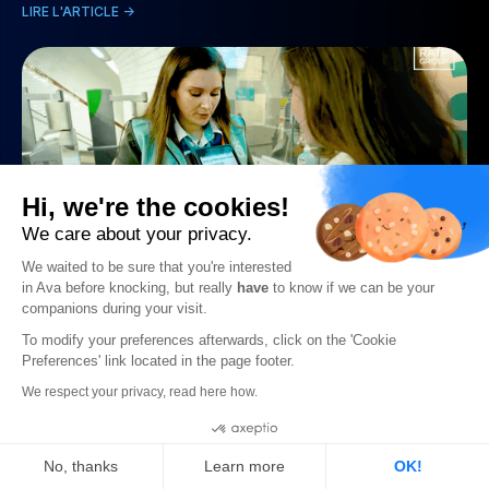
LIRE L'ARTICLE ->
Hi, we're the cookies!
We care about your privacy.
We waited to be sure that you're interested
in Ava before knocking, but really
have
to know if we can be your
Partenariat inédit entre la RATP et Ava
companions during your visit.
LIRE L'ARTICLE ->
To modify your preferences afterwards, click on the 'Cookie
Preferences' link located in the page footer.
We respect your privacy, read here how.
Cookies
Interview
No, thanks
Learn more
OK!