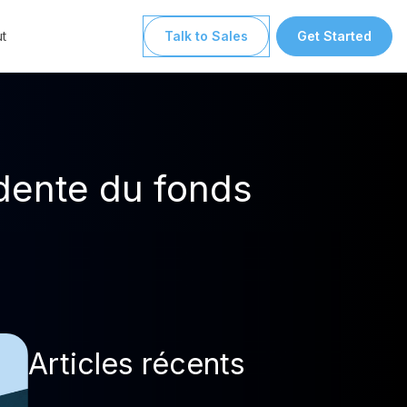
t
Talk to Sales
Get Started
dente du fonds
Articles récents