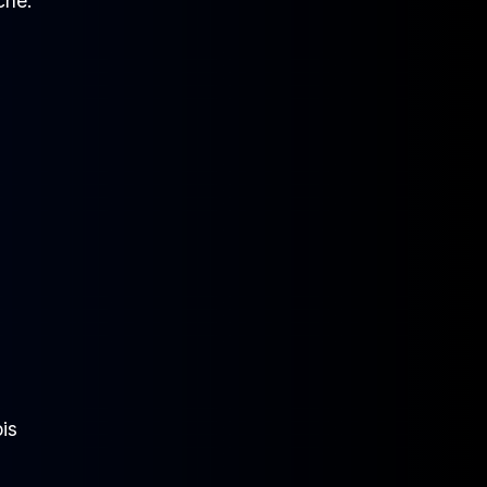
che.
is