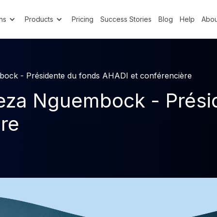
ns
Products
Pricing
Success Stories
Blog
Help
Abou
bock - Présidente du fonds AHADI et conférencière
Deza Nguembock - Prési
re