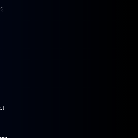
s,
et