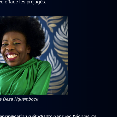
e efface les préjugés.
 de Deza Nguembock
ensibilisation d’étudiants dans les &écoles de