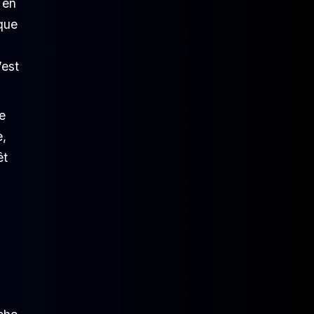
 en
 que
’est
e
e,
êt