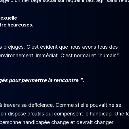
mage d’un héritage social sur lequel il faut agir sans relâ
sexuelle
tre heureuses.
 les préjugés. C’est évident que nous avons tous des
e environnement immédiat. C’est normal et “humain”.
ugés pour permettre la rencontre ❞.
à travers sa déficience. Comme si elle pouvait ne se
 on dispose d’outils qui compensent le handicap. Une fo
a personne handicapée change et devrait changer