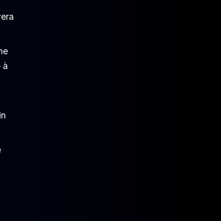
vera
ne
é à
in
e