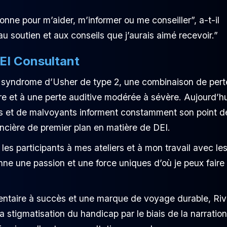
sonne pour m’aider, m’informer ou me conseiller”, a-t-il
u soutien et aux conseils que j’aurais aimé recevoir.”
DEI Consultant
e syndrome d’Usher de type 2, une combinaison de pert
re et à une perte auditive modérée à sévère. Aujourd’hu
ts et de malvoyants informent constamment son point d
encière de premier plan en matière de DEI.
 les participants à mes ateliers et à mon travail avec le
nne une passion et une force uniques d’où je peux faire
mentaire à succès et une marque de voyage durable, Ri
la stigmatisation du handicap par le biais de la narration