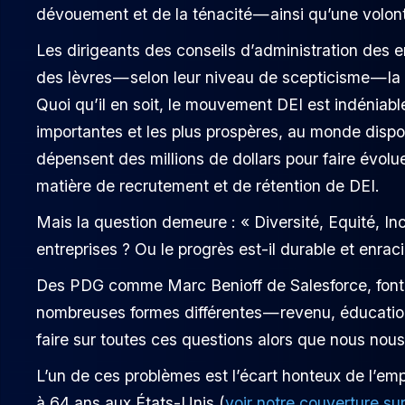
dévouement et de la ténacité — ainsi qu’une vol
Les dirigeants des conseils d’administration des 
des lèvres — selon leur niveau de scepticisme — la c
Quoi qu’il en soit, le mouvement DEI est indéniable
importantes et les plus prospères, au monde disp
dépensent des millions de dollars pour faire évoluer
matière de recrutement et de rétention de DEI.
Mais la question demeure : « Diversité, Equité, In
entreprises ? Ou le progrès est-il durable et enra
Des PDG comme Marc Benioff de Salesforce, font de
nombreuses formes différentes — revenu, éducation,
faire sur toutes ces questions alors que nous nous 
L’un de ces problèmes est l’écart honteux de l’e
à 64 ans aux États-Unis (
voir notre couverture s