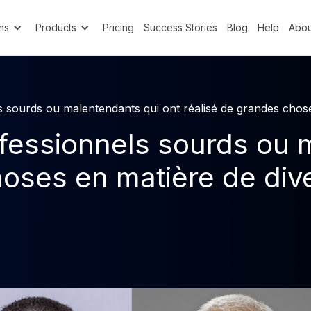
ns
Products
Pricing
Success Stories
Blog
Help
Abou
sourds ou malentendants qui ont réalisé de grandes choses 
fessionnels sourds ou 
oses en matière de diver