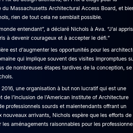
ue du Massachusetts Architectural Access Board, et bie
ls, rien de tout cela ne semblait possible.
n monde entendant”, a déclaré Nichols à Ava. “J’ai appris
ppris à devenir courageux et à accepter le défi.”
ière est d’augmenter les opportunités pour les architec
maine qui implique souvent des visites impromptues s
clus de nombreuses étapes tardives de la conception, se
chols.
016, une organisation à but non lucratif qui est une
t de l’inclusion de l’American Institute of Architecture
de professionnels sourds et malentendants offrant un
 nouveaux arrivants, Nichols espère que les efforts de 
r les aménagements raisonnables pour les professionne