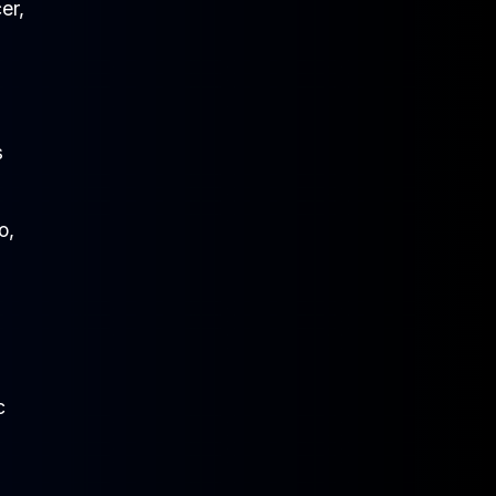
er,
s
o,
c