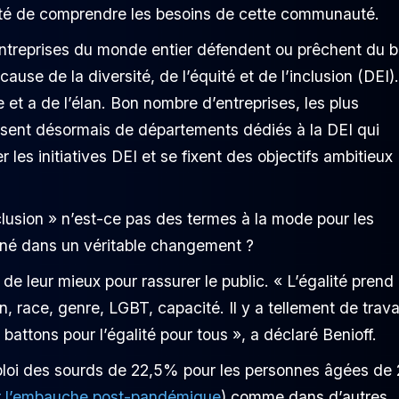
onté de comprendre les besoins de cette communauté.
entreprises du monde entier défendent ou prêchent du 
ause de la diversité, de l’équité et de l’inclusion (DEI).
 et a de l’élan. Bon nombre d’entreprises, les plus
osent désormais de départements dédiés à la DEI qui
 les initiatives DEI et se fixent des objectifs ambitieux
clusion » n’est-ce pas des termes à la mode pour les
ciné dans un véritable changement ?
 leur mieux pour rassurer le public. « L’égalité prend
 race, genre, LGBT, capacité. Il y a tellement de travai
battons pour l’égalité pour tous », a déclaré Benioff.
mploi des sourds de 22,5% pour les personnes âgées de
ur l’embauche post-pandémique
) comme dans d’autres