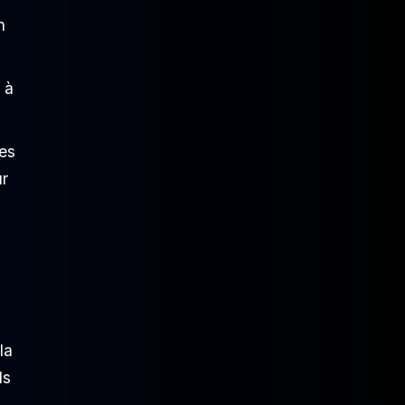
n
 à
tes
ur
la
ls