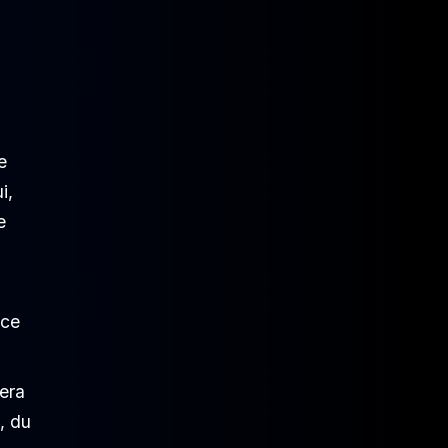
e
i,
e
s
 ce
vera
, du